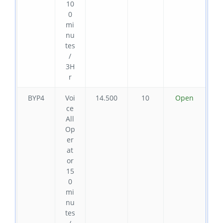
10
0
mi
nu
tes
/
3H
r
BYP4
Voi
14.500
10
Open
ce
All
Op
er
at
or
15
0
mi
nu
tes