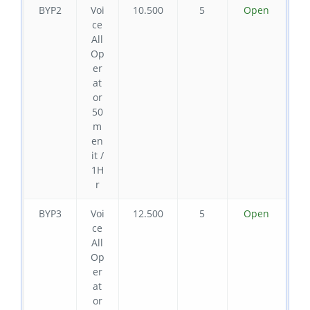
BYP2
Voi
10.500
5
Open
ce
All
Op
er
at
or
50
m
en
it /
1H
r
BYP3
Voi
12.500
5
Open
ce
All
Op
er
at
or