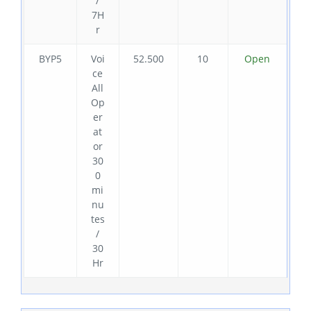
/
7H
r
BYP5
Voi
52.500
10
Open
ce
All
Op
er
at
or
30
0
mi
nu
tes
/
30
Hr