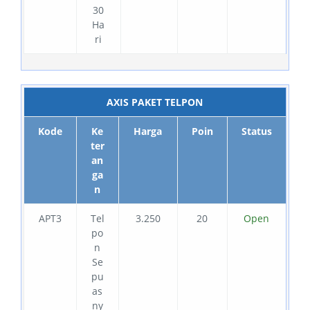
30
Ha
ri
AXIS PAKET TELPON
Kode
Ke
Harga
Poin
Status
ter
an
ga
n
APT3
Tel
3.250
20
Open
po
n
Se
pu
as
ny