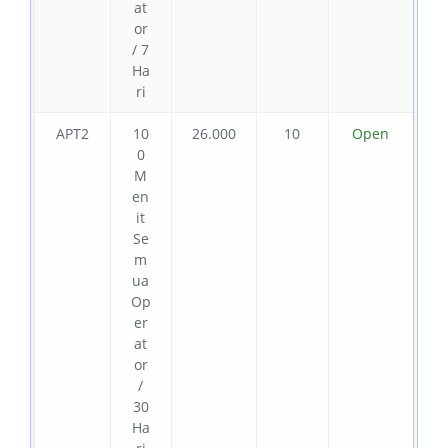
at
or
/ 7
Ha
ri
APT2
10
26.000
10
Open
0
M
en
it
Se
m
ua
Op
er
at
or
/
30
Ha