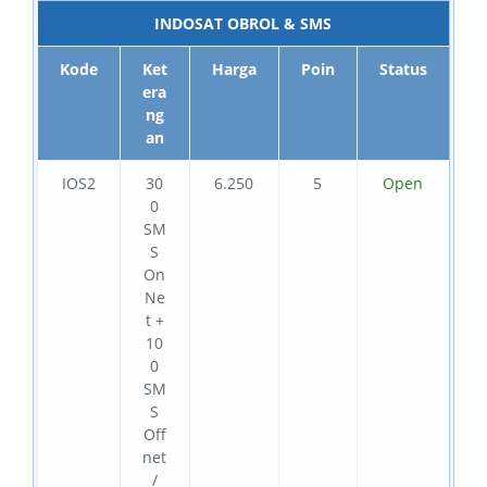
INDOSAT OBROL & SMS
Kode
Ket
Harga
Poin
Status
era
ng
an
IOS2
30
6.250
5
Open
0
SM
S
On
Ne
t +
10
0
SM
S
Off
net
/