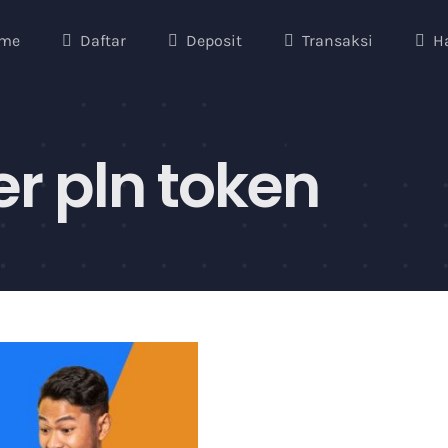
me
Daftar
Deposit
Transaksi
H
r pln token