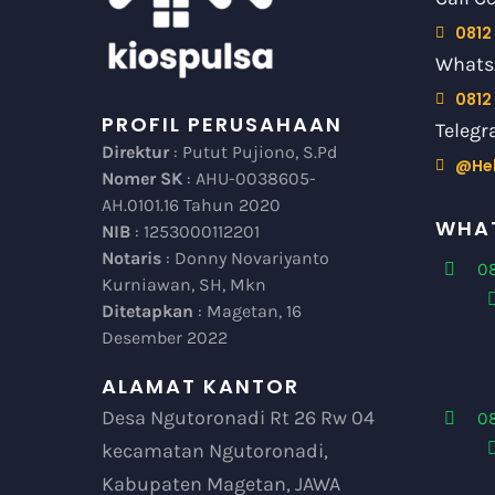
0812
Whats
0812
PROFIL PERUSAHAAN
Telegr
Direktur
: Putut Pujiono, S.Pd
@He
Nomer SK
: AHU-0038605-
AH.0101.16 Tahun 2020
WHAT
NIB
: 1253000112201
Notaris
: Donny Novariyanto
08
Kurniawan, SH, Mkn
Ditetapkan
: Magetan, 16
Desember 2022
ALAMAT KANTOR
Desa Ngutoronadi Rt 26 Rw 04
0
kecamatan Ngutoronadi,
Kabupaten Magetan, JAWA