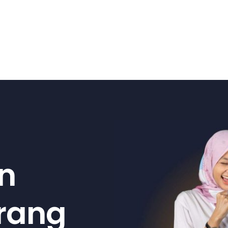
n
arang