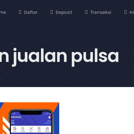
me
Daftar
Deposit
Transaksi
H
n jualan pulsa