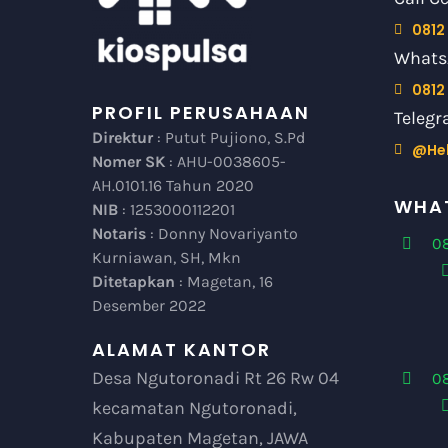
0812
Whats
0812
PROFIL PERUSAHAAN
Telegr
Direktur
: Putut Pujiono, S.Pd
@He
Nomer SK
: AHU-0038605-
AH.0101.16 Tahun 2020
WHAT
NIB
: 1253000112201
Notaris
: Donny Novariyanto
08
Kurniawan, SH, Mkn
Ditetapkan
: Magetan, 16
Desember 2022
ALAMAT KANTOR
Desa Ngutoronadi Rt 26 Rw 04
0
kecamatan Ngutoronadi,
Kabupaten Magetan, JAWA