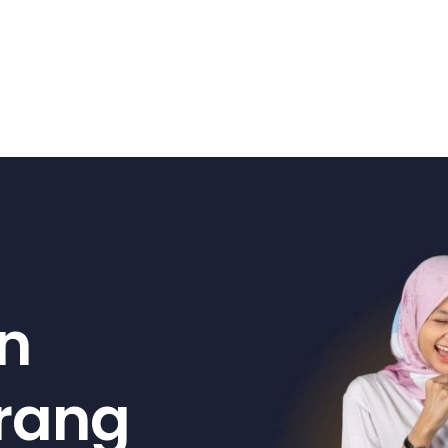
n
arang