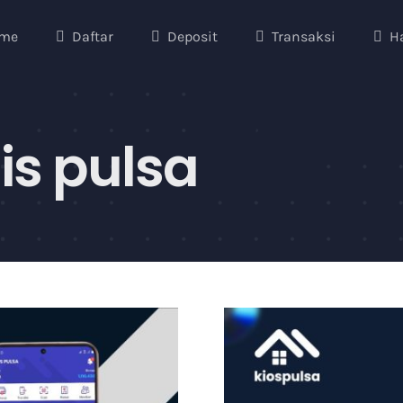
me
Daftar
Deposit
Transaksi
H
nis pulsa