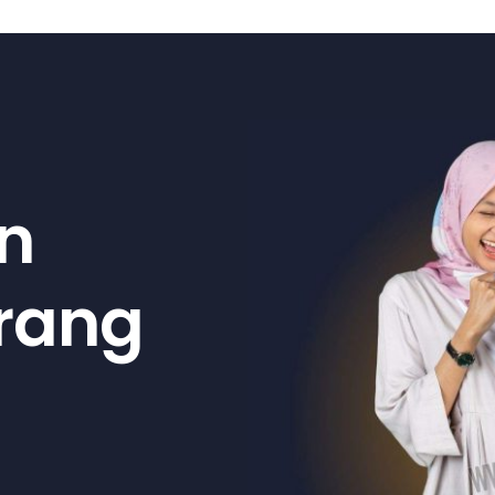
n
arang