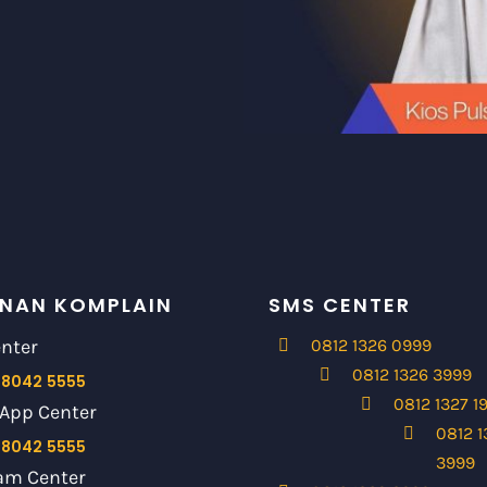
NAN KOMPLAIN
SMS CENTER
enter
0812 1326 0999
0812 1326 3999
 8042 5555
0812 1327 1
App Center
0812 1
 8042 5555
3999
am Center