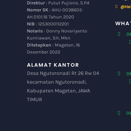
Direktur
: Putut Pujiono, S.Pd
@He
Nomer SK
: AHU-0038605-
AH.0101.16 Tahun 2020
WHAT
NIB
: 1253000112201
Notaris
: Donny Novariyanto
08
Kurniawan, SH, Mkn
Ditetapkan
: Magetan, 16
Desember 2022
ALAMAT KANTOR
Desa Ngutoronadi Rt 26 Rw 04
0
kecamatan Ngutoronadi,
Kabupaten Magetan, JAWA
TIMUR
0