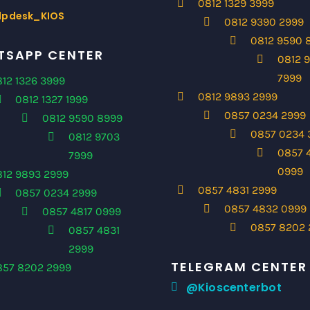
0812 1329 3999
lpdesk_KIOS
0812 9390 2999
0812 9590 
SAPP CENTER
0812 
7999
12 1326 3999
0812 9893 2999
0812 1327 1999
0857 0234 2999
0812 9590 8999
0857 0234 
0812 9703
0857 
7999
0999
812 9893 2999
0857 4831 2999
0857 0234 2999
0857 4832 0999
0857 4817 0999
0857 8202 
0857 4831
2999
TELEGRAM CENTER
857 8202 2999
@Kioscenterbot