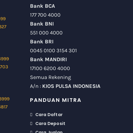
Bank BCA
177 700 4000
999
Bank BNI
327
551 000 4000
Bank BRI
0045 0100 3154 301
8999
Bank MANDIRI
9703
17100 6200 4000
Semua Rekening
A/n :
KIOS PULSA INDONESIA
3999
PANDUAN MITRA
4817
Cara Daftar
Cara Deposit
Cara Jualan