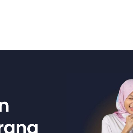
n
arang