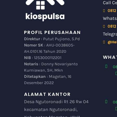
Call C
0812
Whats
0812
PROFIL PERUSAHAAN
Telegr
Direktur
: Putut Pujiono, S.Pd
@He
Nomer SK
: AHU-0038605-
AH.0101.16 Tahun 2020
WHAT
NIB
: 1253000112201
Notaris
: Donny Novariyanto
08
Kurniawan, SH, Mkn
Ditetapkan
: Magetan, 16
Desember 2022
ALAMAT KANTOR
Desa Ngutoronadi Rt 26 Rw 04
0
kecamatan Ngutoronadi,