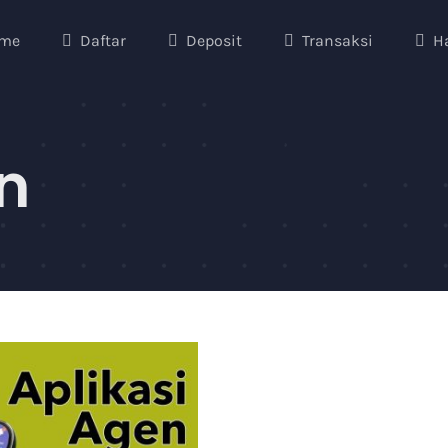
me
Daftar
Deposit
Transaksi
H
n