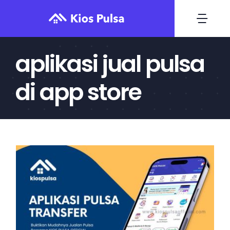
Skip
to
Togg
content
Navi
aplikasi jual pulsa
Home
di app store
Daftar
Deposit
Transaksi
Harga Produk
Blog