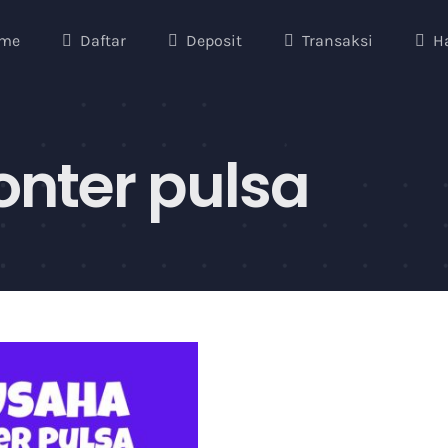
me
Daftar
Deposit
Transaksi
H
onter pulsa