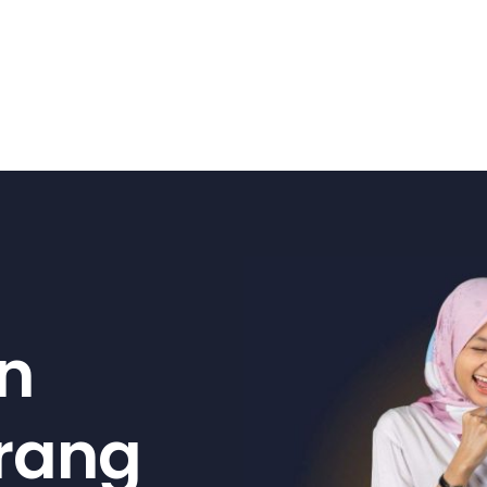
n
arang