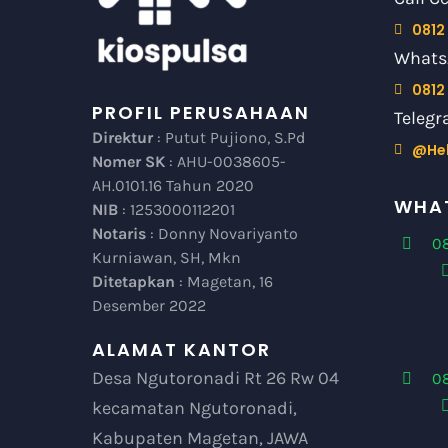
0812
Whats
0812
PROFIL PERUSAHAAN
Telegr
Direktur
: Putut Pujiono, S.Pd
@He
Nomer SK
: AHU-0038605-
AH.0101.16 Tahun 2020
WHAT
NIB
: 1253000112201
Notaris
: Donny Novariyanto
08
Kurniawan, SH, Mkn
Ditetapkan
: Magetan, 16
Desember 2022
ALAMAT KANTOR
Desa Ngutoronadi Rt 26 Rw 04
0
kecamatan Ngutoronadi,
Kabupaten Magetan, JAWA