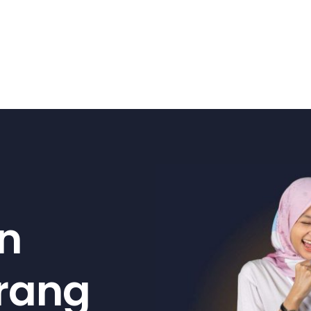
n
arang