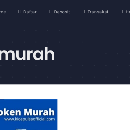
me
Daftar
Deposit
Transaksi
H
 murah