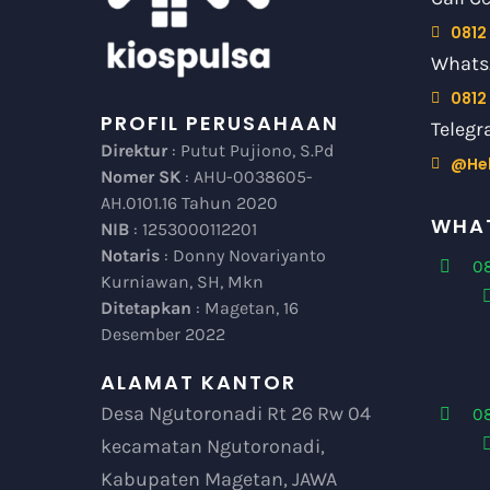
0812
Whats
0812
PROFIL PERUSAHAAN
Telegr
Direktur
: Putut Pujiono, S.Pd
@He
Nomer SK
: AHU-0038605-
AH.0101.16 Tahun 2020
WHAT
NIB
: 1253000112201
Notaris
: Donny Novariyanto
08
Kurniawan, SH, Mkn
Ditetapkan
: Magetan, 16
Desember 2022
ALAMAT KANTOR
Desa Ngutoronadi Rt 26 Rw 04
0
kecamatan Ngutoronadi,
Kabupaten Magetan, JAWA