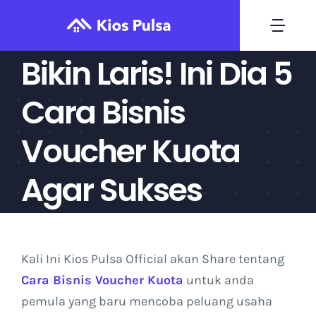
Skip
to
Togg
content
Navi
Bikin Laris! Ini Dia 5
Home
Cara Bisnis
Daftar
Voucher Kuota
Deposit
Agar Sukses
Transaksi
Kali Ini Kios Pulsa Official akan Share tentang
Harga Produk
Cara Bisnis Voucher Kuota
untuk anda
pemula yang baru mencoba peluang usaha
Blog