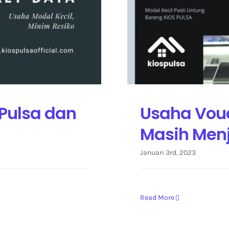
 Pulsa dan
Usaha Vou
Masih Menj
Januari 3rd, 2023
Read More