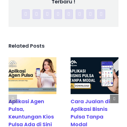
Terbaru !
Facebook
Twitter
Reddit
LinkedIn
WhatsApp
Tumblr
Pinterest
Telegram
Related Posts
Aplikasi Agen
Cara Jualan di
Pulsa,
Aplikasi Bisnis
Keuntungan Kios
Pulsa Tanpa
Pulsa Ada di Sini
Modal