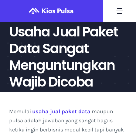
Skip
to
Togg
content
Navi
Usaha Jual Paket
Home
Data Sangat
Daftar
Menguntungkan
Deposit
Wajib Dicoba
Transaksi
Memulai
usaha jual paket data
maupun
Harga Produk
pulsa adalah jawaban yang sangat bagus
ketika ingin berbisnis modal kecil tapi banyak
Blog