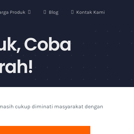
arga Produk
Blog
Kontak Kami
uk, Coba
rah!
ni masih cukup diminati masyarakat dengan