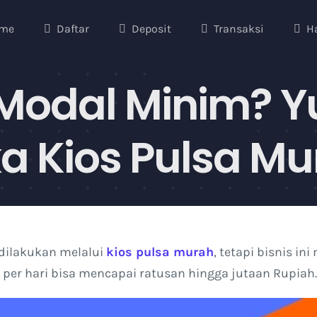
me
Daftar
Deposit
Transaksi
H
Modal Minim? Y
a Kios Pulsa Mu
 dilakukan melalui
kios pulsa murah
, tetapi bisnis i
 per hari bisa mencapai ratusan hingga jutaan Rupiah.