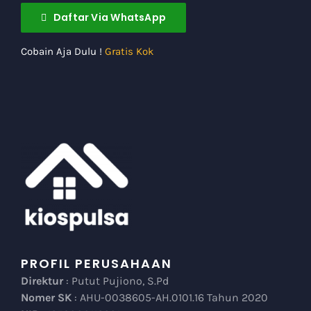
Cobain Aja Dulu !
Gratis Kok
PROFIL PERUSAHAAN
Direktur
: Putut Pujiono, S.Pd
Nomer SK
: AHU-0038605-AH.0101.16 Tahun 2020
NIB
: 1253000112201
Notaris
: Donny Novariyanto Kurniawan, SH, Mkn